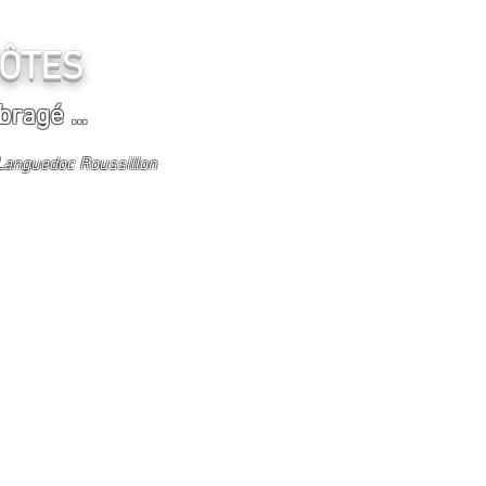
D'HÔTES
bragé ...
-Languedoc Roussillon