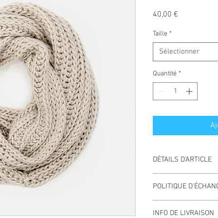
Prix
40,00 €
Taille
*
Sélectionner
Quantité
*
Aj
DÉTAILS D'ARTICLE
Détails d'article. Saisi
POLITIQUE D'ÉCHA
: taille, matière et aut
idéal pour expliquer le
Politique d'échange e
clients.
INFO DE LIVRAISON
visiteurs des conditi