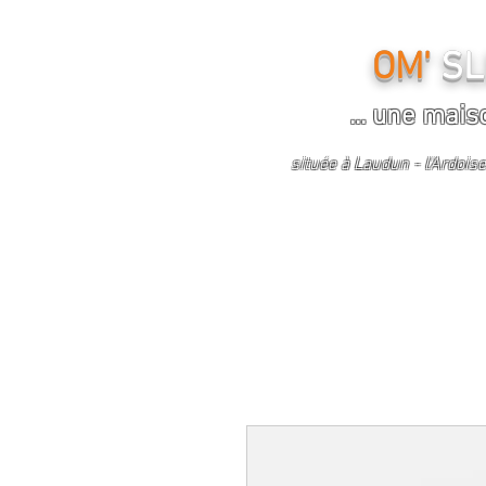
OM'
SL
... une mais
située à Laudun - l'Ardoi