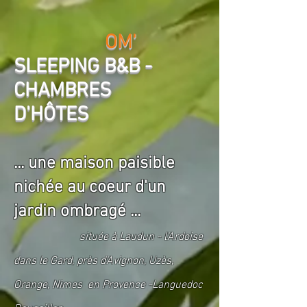
OM'
SLEEPING B&B -
CHAMBRES
D'HÔTES
... une maison paisible
nichée au coeur d'un
jardin ombragé ...
située à Laudun - l'Ardoise
dans le Gard, près d'Avignon, Uzès,
Orange, Nimes en Provence -Languedoc